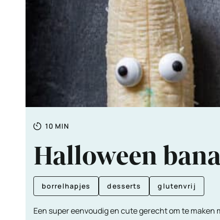
Totale
MINUTEN
10
MIN
tijd
Halloween ban
borrelhapjes
desserts
glutenvrij
Een super eenvoudig en cute gerecht om te maken me