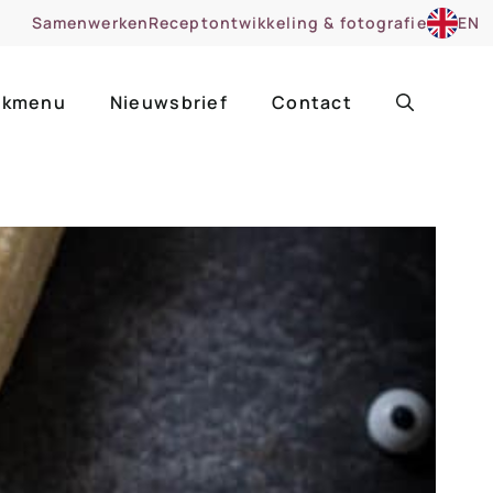
Samenwerken
Receptontwikkeling & fotografie
EN
kmenu
Nieuwsbrief
Contact
ir
Uitgelicht
roentes
ruitsoorten
zoet
cue
nsgerecht
ooker