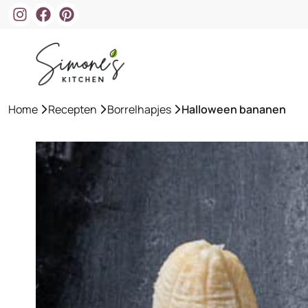
Ga
naar
de
inhoud
Home
»
Recepten
»
Borrelhapjes
»
Halloween bananen