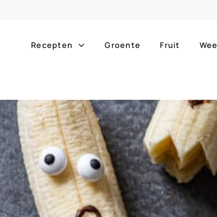
Recepten
Groente
Fruit
Wee
Gang
Popula
alle g
ontbijt
bijgerechten
alle f
lunch
hoofdgerechten
zomer
borrelhapjes
desserts
barbe
voorgerechten
drankjes
eenpa
slow c