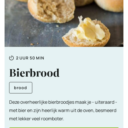
Totale
UUR
MINUTEN
2
UUR
50
MIN
tijd
Bierbrood
brood
Deze overheerlijke bierbroodjes maak je - uiteraard -
met bier en zijn heerlijk warm uit de oven, besmeerd
met lekker veel roomboter.