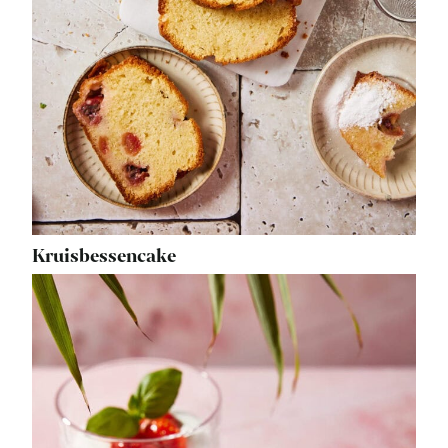
Kruisbessencake