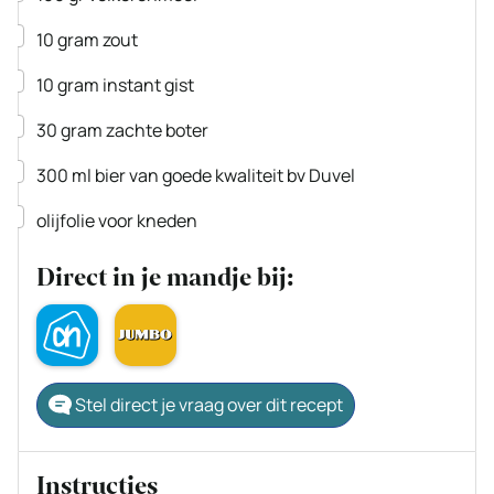
▢
10
gram
zout
▢
10
gram
instant gist
▢
30
gram
zachte boter
▢
300
ml
bier
van goede kwaliteit bv Duvel
▢
olijfolie voor kneden
Direct in je mandje bij:
Stel direct je vraag over dit recept
Instructies