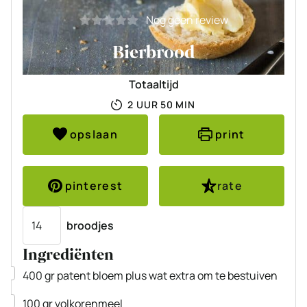
Nog geen review
Bierbrood
Totaaltijd
UUR
MINUTEN
2
UUR
50
MIN
opslaan
print
pinterest
rate
Porties
broodjes
Ingrediënten
▢
400
gr
patent bloem
plus wat extra om te bestuiven
▢
100
gr
volkorenmeel