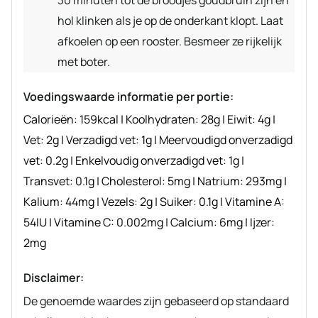
hol klinken als je op de onderkant klopt. Laat
afkoelen op een rooster. Besmeer ze rijkelijk
met boter.
Voedingswaarde informatie per portie:
Calorieën:
159
kcal
|
Koolhydraten:
28
g
|
Eiwit:
4
g
|
Vet:
2
g
|
Verzadigd vet:
1
g
|
Meervoudigd onverzadigd
vet:
0.2
g
|
Enkelvoudig onverzadigd vet:
1
g
|
Transvet:
0.1
g
|
Cholesterol:
5
mg
|
Natrium:
293
mg
|
Kalium:
44
mg
|
Vezels:
2
g
|
Suiker:
0.1
g
|
Vitamine A:
54
IU
|
Vitamine C:
0.002
mg
|
Calcium:
6
mg
|
Ijzer:
2
mg
Disclaimer:
De genoemde waardes zijn gebaseerd op standaard