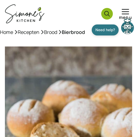
Ga
naar
menu
de
inhoud
Home
»
Recepten
»
Brood
»
Bierbrood