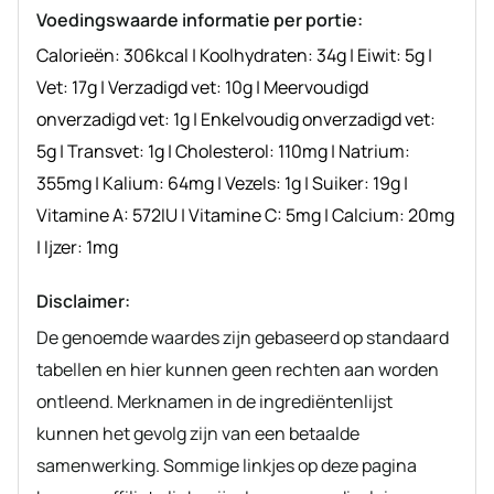
Voedingswaarde informatie per portie:
Calorieën:
306
kcal
|
Koolhydraten:
34
g
|
Eiwit:
5
g
|
Vet:
17
g
|
Verzadigd vet:
10
g
|
Meervoudigd
onverzadigd vet:
1
g
|
Enkelvoudig onverzadigd vet:
5
g
|
Transvet:
1
g
|
Cholesterol:
110
mg
|
Natrium:
355
mg
|
Kalium:
64
mg
|
Vezels:
1
g
|
Suiker:
19
g
|
Vitamine A:
572
IU
|
Vitamine C:
5
mg
|
Calcium:
20
mg
|
Ijzer:
1
mg
Disclaimer:
De genoemde waardes zijn gebaseerd op standaard
tabellen en hier kunnen geen rechten aan worden
ontleend. Merknamen in de ingrediëntenlijst
kunnen het gevolg zijn van een betaalde
samenwerking. Sommige linkjes op deze pagina