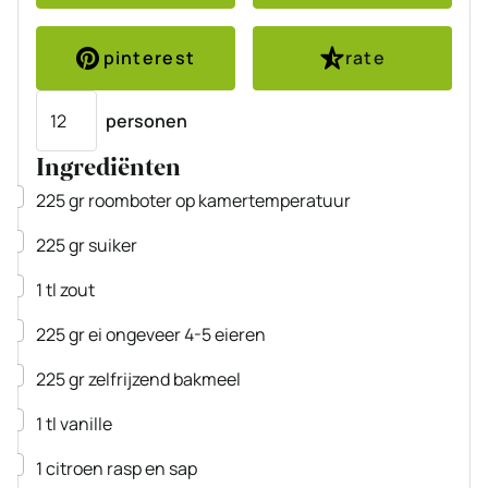
pinterest
rate
Porties
personen
Ingrediënten
▢
225
gr
roomboter
op kamertemperatuur
▢
225
gr
suiker
▢
1
tl
zout
▢
225
gr
ei
ongeveer 4-5 eieren
▢
225
gr
zelfrijzend bakmeel
▢
1
tl
vanille
▢
1
citroen
rasp en sap