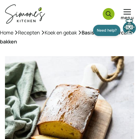
Ga
naar
menu
de
inhoud
Home
»
Recepten
»
Koek en gebak
»
Basis roombotercake
Need help?
bakken