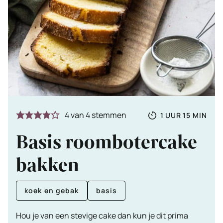
Totale
UUR
MINUTE
4
van
4
stemmen
1
UUR
15
MIN
tijd
Basis roombotercake
bakken
koek en gebak
basis
Hou je van een stevige cake dan kun je dit prima