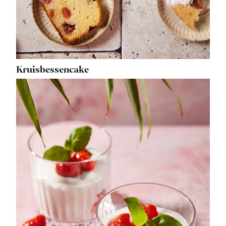
Kruisbessencake