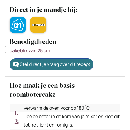
Direct in je mandje bij:
Benodigdheden
▢
cakeblik van 25 cm
Stel direct je vraag over dit recept
Hoe maak je een basis
roombotercake
Verwarm de oven voor op 180˚C.
Doe de boter in de kom van je mixer en klop dit
tot het licht en romig is.