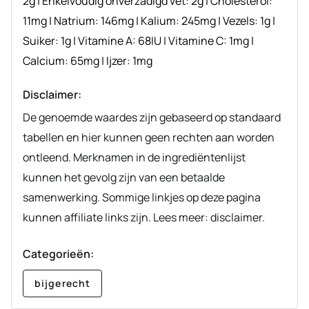
2
g
|
Enkelvoudig onverzadigd vet:
2
g
|
Cholesterol:
11
mg
|
Natrium:
146
mg
|
Kalium:
245
mg
|
Vezels:
1
g
|
Suiker:
1
g
|
Vitamine A:
68
IU
|
Vitamine C:
1
mg
|
Calcium:
65
mg
|
Ijzer:
1
mg
Disclaimer:
De genoemde waardes zijn gebaseerd op standaard
tabellen en hier kunnen geen rechten aan worden
ontleend. Merknamen in de ingrediëntenlijst
kunnen het gevolg zijn van een betaalde
samenwerking. Sommige linkjes op deze pagina
kunnen affiliate links zijn. Lees meer: disclaimer.
Categorieën:
bijgerecht