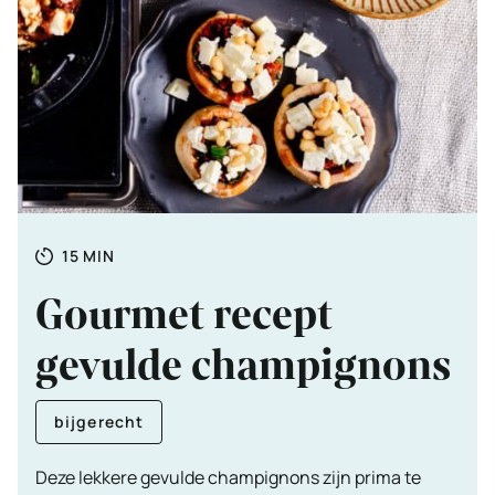
Totale
MINUTEN
15
MIN
tijd
Gourmet recept
gevulde champignons
bijgerecht
Deze lekkere gevulde champignons zijn prima te