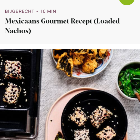
BIJGERECHT
• 10 MIN
Mexicaans Gourmet Recept (loaded
Nachos)
Bekijk
Gourmet
recept
–
tonijn
tataki