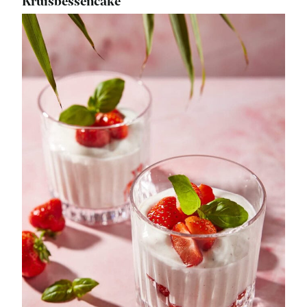
Kruisbessencake