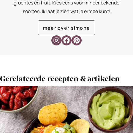
groentes én fruit. Kies eens voor minder bekende
soorten. Ik laat je zien wat je ermee kunt!
meer over simone
Gerelateerde recepten & artikelen
Bekijk
Mexicaans
gourmet
recept
(loaded
nachos)