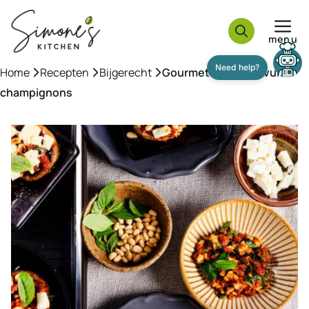
Ga
naar
menu
de
inhoud
Home
»
Recepten
»
Bijgerecht
»
Gourmet recept gevulde
champignons