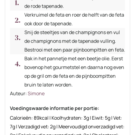
de rode tapenade.
Verkruimel de feta en roer de helft van de feta
ook door de tapenade.
Snij de steeltjes van de champignons en vul
de champignons met de tapenade vulling.
Bestrooi met een paar pijnboompitten en feta.
Bak in het pannetje met een beetje olie. Eerst
bovenop het gourmetstel en daarna nog even
op de gril om de feta en de pijnboompitten
bruin te laten worden.
Auteur
Auteur:
Simone
recept
Voedingswaarde informatie per portie:
Calorieën:
89
kcal
|
Koolhydraten:
3
g
|
Eiwit:
5
g
|
Vet:
7
g
|
Verzadigd vet:
2
g
|
Meervoudigd onverzadigd vet: