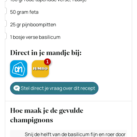
▢
50
gram
feta
▢
25
gr
pijnboompitten
▢
1
bosje
verse basilicum
Direct in je mandje bij:
1
Stel direct je vraag over dit recept
Hoe maak je de gevulde
champignons
Snij de helft van de basilicum fijn en roer door