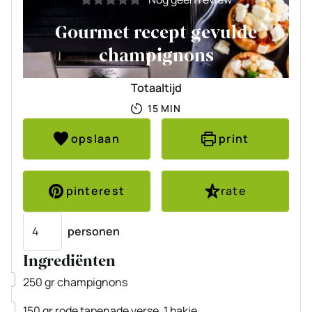
Gourmet recept gevulde
champignons
Totaaltijd
MINUTEN
15
MIN
opslaan
print
pinterest
rate
Porties
personen
Ingrediënten
▢
250
gr
champignons
▢
150
gr
rode tapenade
verse, 1 bakje