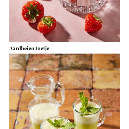
Aardbeien toetje