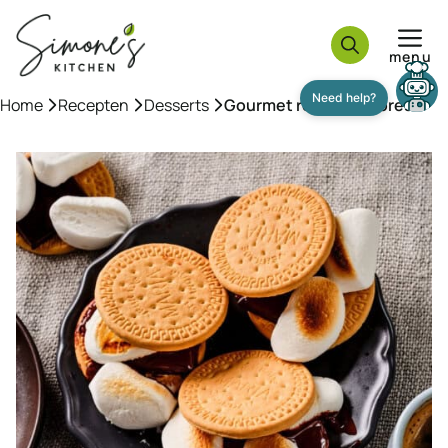
Ga
naar
menu
de
inhoud
Home
»
Recepten
»
Desserts
»
Gourmet recept s’mores