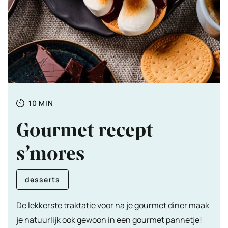
Totale
MINUTEN
10
MIN
tijd
Gourmet recept
s’mores
desserts
De lekkerste traktatie voor na je gourmet diner maak
je natuurlijk ook gewoon in een gourmet pannetje!