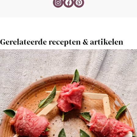
Gerelateerde recepten & artikelen
Bekijk
Gourmet
recept
met
kalfsvlees
(saltimbocca)