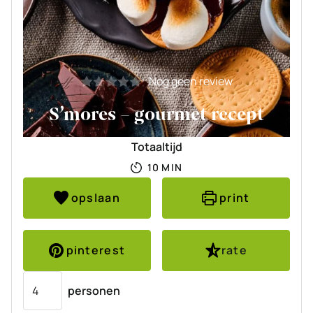
Nog geen review
S’mores – gourmet recept
Totaaltijd
MINUTEN
10
MIN
opslaan
print
pinterest
rate
Porties
personen