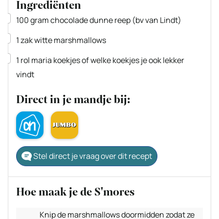
Ingrediënten
▢
100
gram
chocolade
dunne reep (bv van Lindt)
▢
1
zak
witte marshmallows
▢
1
rol
maria koekjes
of welke koekjes je ook lekker
vindt
Direct in je mandje bij:
Stel direct je vraag over dit recept
Hoe maak je de S'mores
Knip de marshmallows doormidden zodat ze