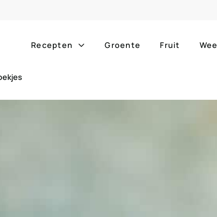
Recepten
Groente
Fruit
Wee
oekjes
Gang
Popula
alle g
ontbijt
bijgerechten
alle f
lunch
hoofdgerechten
zomer
borrelhapjes
desserts
barbe
voorgerechten
drankjes
eenpa
slow c