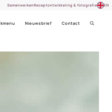
Samenwerken
Receptontwikkeling & fotografie
EN
kmenu
Nieuwsbrief
Contact
ir
Uitgelicht
roentes
ruitsoorten
zoet
cue
nsgerecht
ooker