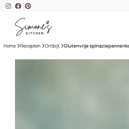
Ga
naar
de
inhoud
Home
»
Recepten
»
Ontbijt
»
Glutenvrije spinaziepannenk