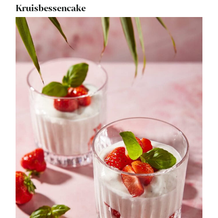
Kruisbessencake