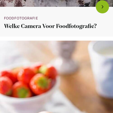
FOODFOTOGRAFIE
Welke Camera Voor Foodfotografie?
Bekijk
Foodfotografie
met
ledlampjes