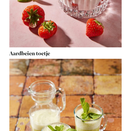
Aardbeien toetje