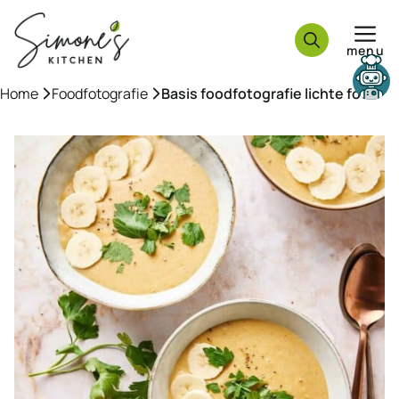
Ga
naar
menu
de
inhoud
Need help?
Home
»
Foodfotografie
»
Basis foodfotografie lichte foto