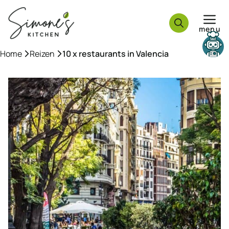
Ga
naar
menu
de
inhoud
Need help?
Home
»
Reizen
»
10 x restaurants in Valencia