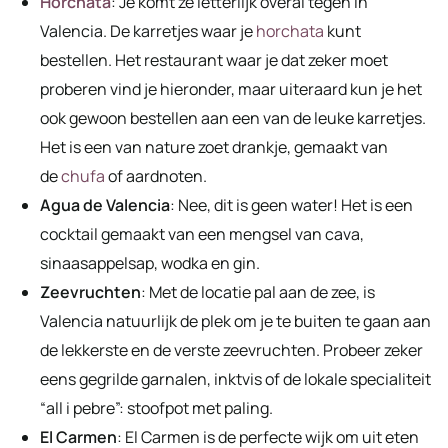
Horchata
: Je komt ze letterlijk overal tegen in
Valencia. De karretjes waar je
horchata
kunt
bestellen. Het restaurant waar je dat zeker moet
proberen vind je hieronder, maar uiteraard kun je het
ook gewoon bestellen aan een van de leuke karretjes.
Het is een van nature zoet drankje, gemaakt van
de
chufa
of aardnoten.
Agua de Valencia
: Nee, dit is geen water! Het is een
cocktail gemaakt van een mengsel van cava,
sinaasappelsap, wodka en gin.
Zeevruchten
: Met de locatie pal aan de zee, is
Valencia natuurlijk de plek om je te buiten te gaan aan
de lekkerste en de verste zeevruchten. Probeer zeker
eens gegrilde garnalen, inktvis of de lokale specialiteit
“all i pebre”: stoofpot met paling.
El Carmen
: El Carmen is de perfecte wijk om uit eten