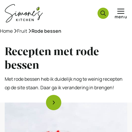
Ga
naar
menu
de
inhoud
Home
»
Fruit
»
Rode bessen
Recepten met rode
bessen
Met rode bessen heb ik duidelijk nog te weinig recepten
op de site staan. Daar ga ik verandering in brengen!