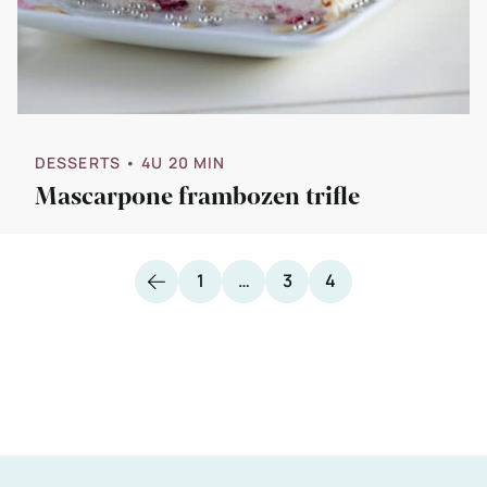
DESSERTS
• 4U 20 MIN
Mascarpone frambozen trifle
Vorige
Pagina
Pagina
Pagina
1
…
3
4