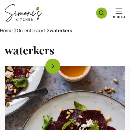
Ga
naar
menu
de
inhoud
Home
»
Groentesoort
»
waterkers
waterkers